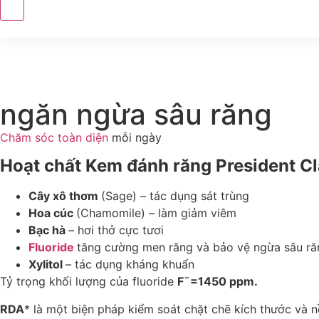
ngăn ngừa sâu răng
Chăm sóc toàn diện
mỗi ngày
Hoạt chất Kem đánh răng President Cl
Cây xô thơm
(Sage) – tác dụng sát trùng
Hoa cúc
(Chamomile) – làm giảm viêm
Bạc hà
– hơi thở cực tươi
Fluoride
tăng cường men răng và bảo vệ ngừa sâu ră
Xylitol
– tác dụng kháng khuẩn
Tỷ trọng khối lượng của fluoride
F¯=1450 ppm.
RDA
* là một biện pháp kiểm soát chặt chẽ kích thước và