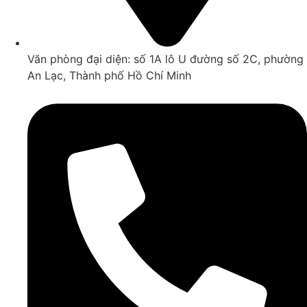
Văn phòng đại diện: số 1A lô U đường số 2C, phường
An Lạc, Thành phố Hồ Chí Minh